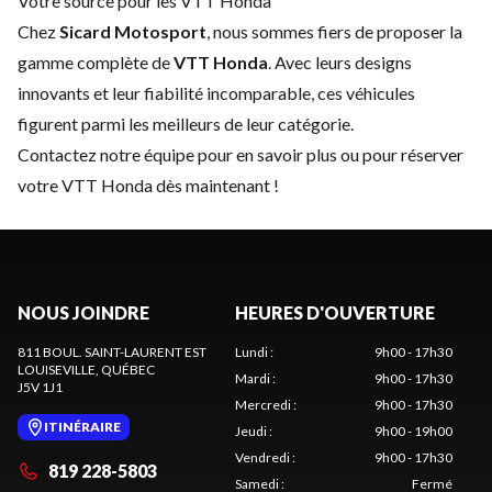
Votre source pour les VTT Honda
Chez
Sicard Motosport
, nous sommes fiers de proposer la
gamme complète de
VTT Honda
. Avec leurs designs
innovants et leur fiabilité incomparable, ces véhicules
figurent parmi les meilleurs de leur catégorie.
Contactez notre équipe
pour en savoir plus ou pour réserver
votre VTT Honda dès maintenant !
NOUS JOINDRE
HEURES D'OUVERTURE
811 BOUL. SAINT-LAURENT EST
Lundi
:
9h00 - 17h30
LOUISEVILLE
, QUÉBEC
Mardi
:
9h00 - 17h30
J5V 1J1
Mercredi
:
9h00 - 17h30
ITINÉRAIRE
Jeudi
:
9h00 - 19h00
Vendredi
:
9h00 - 17h30
819 228-5803
Samedi
:
Fermé