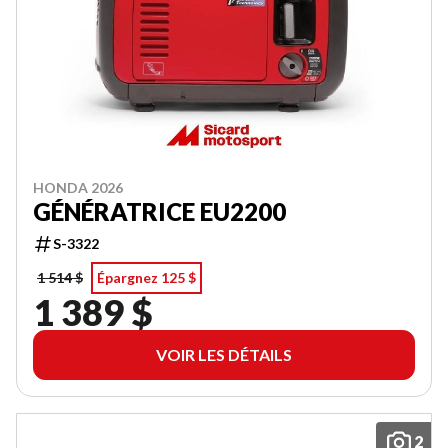
HONDA 2026
GÉNÉRATRICE EU2200
S-3322
1 514 $
Épargnez 125 $
1 389 $
VOIR LES DÉTAILS
2