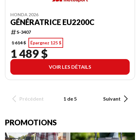
HONDA 2026
GÉNÉRATRICE EU2200C
S-3407
1 614 $
Épargnez 125 $
1 489 $
VOIR LES DÉTAILS
Précédent
1 de 5
Suivant
PROMOTIONS