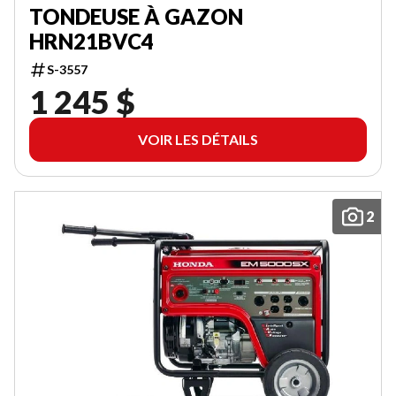
TONDEUSE À GAZON
HRN21BVC4
S-3557
1 245 $
VOIR LES DÉTAILS
2