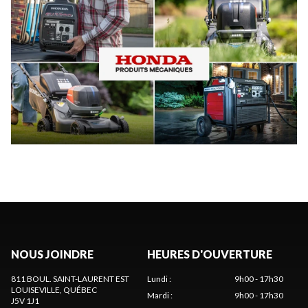
NOUS JOINDRE
HEURES D'OUVERTURE
811 BOUL. SAINT-LAURENT EST
Lundi
:
9h00 - 17h30
LOUISEVILLE
, QUÉBEC
Mardi
:
9h00 - 17h30
J5V 1J1