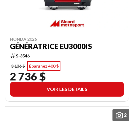
HONDA 2026
GÉNÉRATRICE EU3000IS
S-3546
3 136 $
Épargnez 400 $
2 736 $
VOIR LES DÉTAILS
2