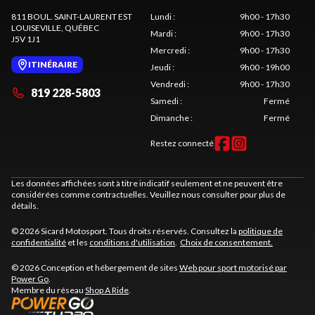
811 BOUL. SAINT-LAURENT EST
Lundi
:
9h00 - 17h30
LOUISEVILLE
, QUÉBEC
Mardi
:
9h00 - 17h30
J5V 1J1
Mercredi
:
9h00 - 17h30
ITINÉRAIRE
Jeudi
:
9h00 - 19h00
Vendredi
:
9h00 - 17h30
819 228-5803
Samedi
:
Fermé
Dimanche
:
Fermé
Restez connecté
Les données affichées sont à titre indicatif seulement et ne peuvent être
considérées comme contractuelles. Veuillez nous consulter pour plus de
détails.
© 2026 Sicard Motosport. Tous droits réservés. Consultez la
politique de
confidentialité
et les
conditions d'utilisation
.
Choix de consentement.
© 2026 Conception et hébergement de sites
Web pour sport motorisé par
Power Go
.
Membre du réseau
Shop A Ride
.