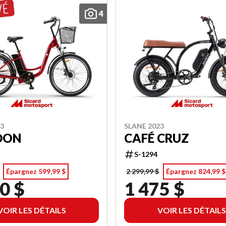
4
23
SLANE 2023
DON
CAFÉ CRUZ
S-1294
Épargnez 599,99 $
2 299,99 $
Épargnez 824,99 $
0 $
1 475 $
VOIR LES DÉTAILS
VOIR LES DÉTAILS