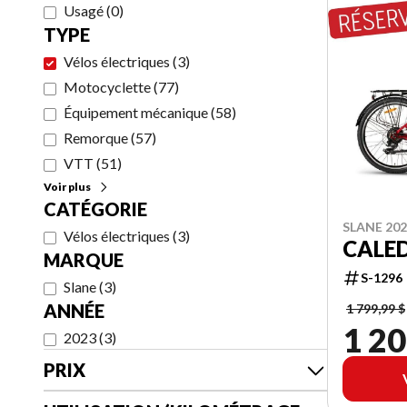
Usagé
(
0
)
TYPE
Vélos électriques
(
3
)
Motocyclette
(
77
)
Équipement mécanique
(
58
)
Remorque
(
57
)
VTT
(
51
)
Voir plus
CATÉGORIE
SLANE 20
Vélos électriques
(
3
)
CALE
MARQUE
S-1296
Slane
(
3
)
ANNÉE
1 799,99 $
1 20
2023
(
3
)
PRIX