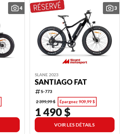
4
3
SLANE 2023
SANTIAGO FAT
S-773
2 399,99 $
Épargnez 909,99 $
1 490 $
VOIR LES DÉTAILS