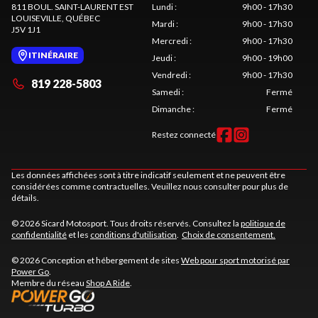
811 BOUL. SAINT-LAURENT EST
Lundi
:
9h00 - 17h30
LOUISEVILLE
, QUÉBEC
Mardi
:
9h00 - 17h30
J5V 1J1
Mercredi
:
9h00 - 17h30
ITINÉRAIRE
Jeudi
:
9h00 - 19h00
Vendredi
:
9h00 - 17h30
819 228-5803
Samedi
:
Fermé
Dimanche
:
Fermé
Restez connecté
Les données affichées sont à titre indicatif seulement et ne peuvent être
considérées comme contractuelles. Veuillez nous consulter pour plus de
détails.
© 2026 Sicard Motosport. Tous droits réservés. Consultez la
politique de
confidentialité
et les
conditions d'utilisation
.
Choix de consentement.
© 2026 Conception et hébergement de sites
Web pour sport motorisé par
Power Go
.
Membre du réseau
Shop A Ride
.