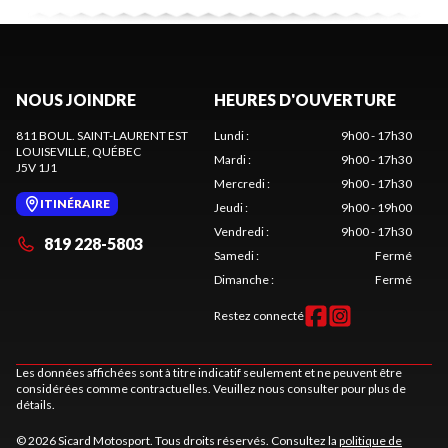
NOUS JOINDRE
HEURES D'OUVERTURE
811 BOUL. SAINT-LAURENT EST
Lundi
:
9h00 - 17h30
LOUISEVILLE
, QUÉBEC
Mardi
:
9h00 - 17h30
J5V 1J1
Mercredi
:
9h00 - 17h30
ITINÉRAIRE
Jeudi
:
9h00 - 19h00
Vendredi
:
9h00 - 17h30
819 228-5803
Samedi
:
Fermé
Dimanche
:
Fermé
Restez connecté
Les données affichées sont à titre indicatif seulement et ne peuvent être
considérées comme contractuelles. Veuillez nous consulter pour plus de
détails.
© 2026 Sicard Motosport. Tous droits réservés. Consultez la
politique de