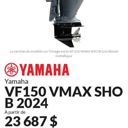
La version du modèle sur l'image est le VF150 VMAX SHO B Gris bleuté
métallique
Yamaha
VF150 VMAX SHO
B 2024
À partir de
23 687 $