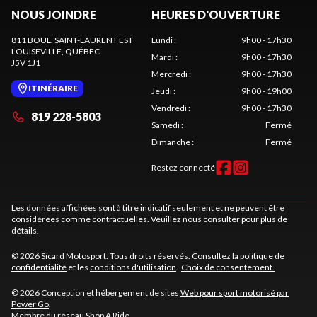
NOUS JOINDRE
HEURES D'OUVERTURE
811 BOUL. SAINT-LAURENT EST
Lundi
:
9h00 - 17h30
LOUISEVILLE
, QUÉBEC
Mardi
:
9h00 - 17h30
J5V 1J1
Mercredi
:
9h00 - 17h30
ITINÉRAIRE
Jeudi
:
9h00 - 19h00
Vendredi
:
9h00 - 17h30
819 228-5803
Samedi
:
Fermé
Dimanche
:
Fermé
Restez connecté
Les données affichées sont à titre indicatif seulement et ne peuvent être
considérées comme contractuelles. Veuillez nous consulter pour plus de
détails.
© 2026 Sicard Motosport. Tous droits réservés. Consultez la
politique de
confidentialité
et les
conditions d'utilisation
.
Choix de consentement.
© 2026 Conception et hébergement de sites
Web pour sport motorisé par
Power Go
.
Membre du réseau
Shop A Ride
.