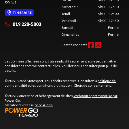
J5V 1J1
Mercredi
:
9h00 - 17h30
ITINÉRAIRE
Jeudi
:
9h00 - 19h00
Vendredi
:
9h00 - 17h30
819 228-5803
Samedi
:
Fermé
Dimanche
:
Fermé
Restez connecté
Les données affichées sont à titre indicatif seulement et ne peuvent être
considérées comme contractuelles. Veuillez nous consulter pour plus de
détails.
© 2026 Sicard Motosport. Tous droits réservés. Consultez la
politique de
confidentialité
et les
conditions d'utilisation
.
Choix de consentement.
© 2026 Conception et hébergement de sites
Web pour sport motorisé par
Power Go
.
Membre du réseau
Shop A Ride
.