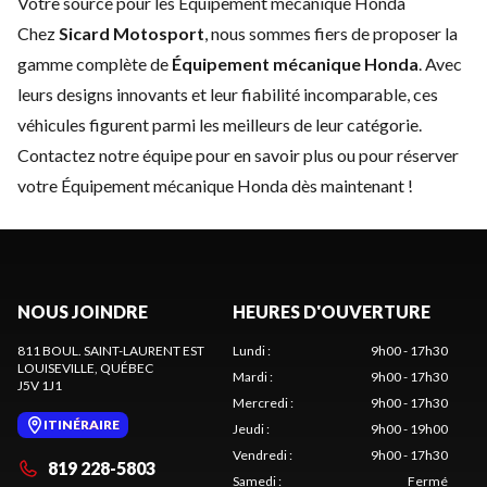
Votre source pour les Équipement mécanique Honda
Chez
Sicard Motosport
, nous sommes fiers de proposer la
gamme complète de
Équipement mécanique Honda
. Avec
leurs designs innovants et leur fiabilité incomparable, ces
véhicules figurent parmi les meilleurs de leur catégorie.
Contactez notre équipe
pour en savoir plus ou pour réserver
votre Équipement mécanique Honda dès maintenant !
NOUS JOINDRE
HEURES D'OUVERTURE
811 BOUL. SAINT-LAURENT EST
Lundi
:
9h00 - 17h30
LOUISEVILLE
, QUÉBEC
Mardi
:
9h00 - 17h30
J5V 1J1
Mercredi
:
9h00 - 17h30
ITINÉRAIRE
Jeudi
:
9h00 - 19h00
Vendredi
:
9h00 - 17h30
819 228-5803
Samedi
:
Fermé