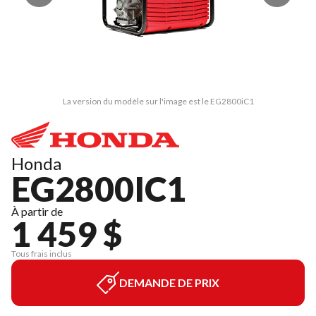
La version du modèle sur l'image est le EG2800iC1
Honda
EG2800IC1
À partir de
1 459 $
Tous frais inclus
DEMANDE DE PRIX