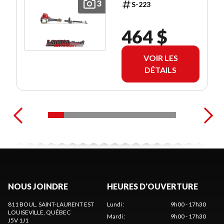
3
S-223
464 $
VOIR LES
DÉTAILS
NOUS JOINDRE
HEURES D'OUVERTURE
811 BOUL. SAINT-LAURENT EST
Lundi
:
9h00 - 17h30
LOUISEVILLE
, QUÉBEC
Mardi
:
9h00 - 17h30
J5V 1J1