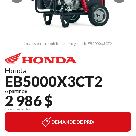
La version du modèle sur l'image est le EB5000X3CT2
Honda
EB5000X3CT2
À partir de
2 986 $
Tous frais inclus
DEMANDE DE PRIX