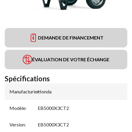
DEMANDE DE FINANCEMENT
ÉVALUATION DE VOTRE ÉCHANGE
Spécifications
Manufacturier
Honda
:
Modèle
:
EB5000X3CT2
Version
:
EB5000X3CT2