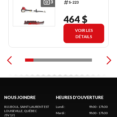
3
S-223
464 $
VOIR LES
DÉTAILS
NOUS JOINDRE
HEURES D'OUVERTURE
811 BOUL. SAINT-LAURENT EST
Lundi
:
9h00 - 17h30
LOUISEVILLE
, QUÉBEC
Mardi
:
9h00 - 17h30
J5V 1J1