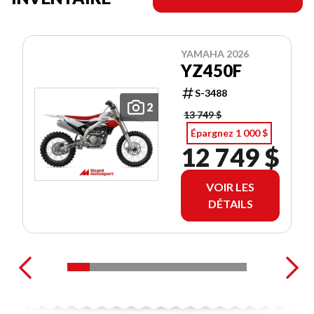
YAMAHA 2026
YZ450F
S-3488
2
13 749 $
Épargnez 1 000 $
12 749 $
VOIR LES
DÉTAILS