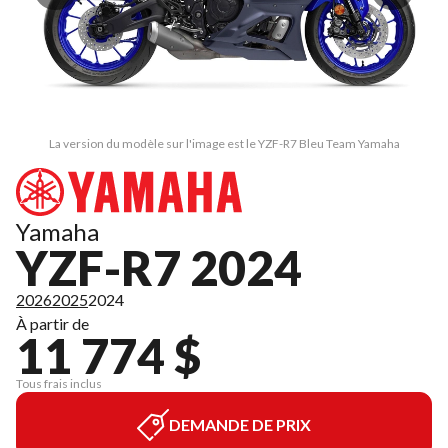
La version du modèle sur l'image est le YZF-R7 Bleu Team Yamaha
Yamaha
YZF-R7 2024
2026
2025
2024
À partir de
11 774 $
Tous frais inclus
DEMANDE DE PRIX