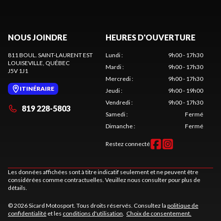
NOUS JOINDRE
HEURES D'OUVERTURE
811 BOUL. SAINT-LAURENT EST
Lundi
:
9h00 - 17h30
LOUISEVILLE
, QUÉBEC
Mardi
:
9h00 - 17h30
J5V 1J1
Mercredi
:
9h00 - 17h30
ITINÉRAIRE
Jeudi
:
9h00 - 19h00
Vendredi
:
9h00 - 17h30
819 228-5803
Samedi
:
Fermé
Dimanche
:
Fermé
Restez connecté
Les données affichées sont à titre indicatif seulement et ne peuvent être
considérées comme contractuelles. Veuillez nous consulter pour plus de
détails.
© 2026 Sicard Motosport. Tous droits réservés. Consultez la
politique de
confidentialité
et les
conditions d'utilisation
.
Choix de consentement.