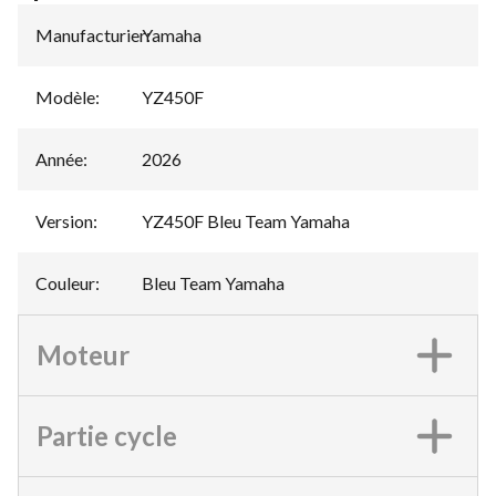
Manufacturier
Yamaha
:
Modèle
:
YZ450F
Année
:
2026
Version
:
YZ450F Bleu Team Yamaha
Couleur
:
Bleu Team Yamaha
Moteur
Partie cycle