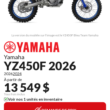
La version du modèle sur l'image est le YZ450F Bleu Team Yamaha
Yamaha
YZ450F 2026
2026
2024
À partir de
13 549 $
Tous frais inclus
Voir nos 1 unités en inventaire