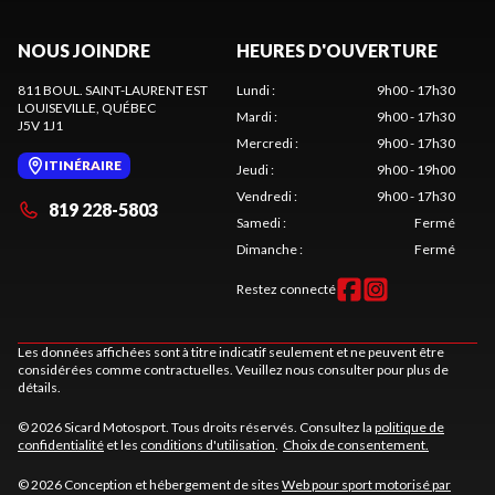
NOUS JOINDRE
HEURES D'OUVERTURE
811 BOUL. SAINT-LAURENT EST
Lundi
:
9h00 - 17h30
LOUISEVILLE
, QUÉBEC
Mardi
:
9h00 - 17h30
J5V 1J1
Mercredi
:
9h00 - 17h30
ITINÉRAIRE
Jeudi
:
9h00 - 19h00
Vendredi
:
9h00 - 17h30
819 228-5803
Samedi
:
Fermé
Dimanche
:
Fermé
Restez connecté
Les données affichées sont à titre indicatif seulement et ne peuvent être
considérées comme contractuelles. Veuillez nous consulter pour plus de
détails.
© 2026 Sicard Motosport. Tous droits réservés. Consultez la
politique de
confidentialité
et les
conditions d'utilisation
.
Choix de consentement.
© 2026 Conception et hébergement de sites
Web pour sport motorisé par