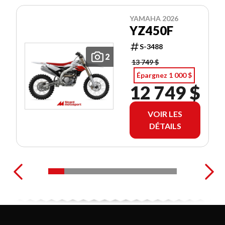
YAMAHA 2026
YZ450F
S-3488
2
13 749 $
Épargnez 1 000 $
12 749 $
VOIR LES
DÉTAILS