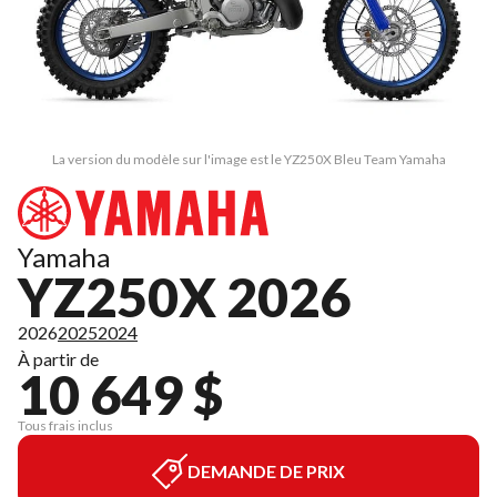
La version du modèle sur l'image est le YZ250X Bleu Team Yamaha
Yamaha
YZ250X 2026
2026
2025
2024
À partir de
10 649 $
Tous frais inclus
DEMANDE DE PRIX