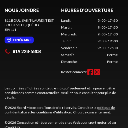
NOUS JOINDRE
HEURES D'OUVERTURE
811 BOUL. SAINT-LAURENT EST
Lundi
:
9h00 - 17h30
LOUISEVILLE
, QUÉBEC
Mardi
:
9h00 - 17h30
J5V 1J1
Mercredi
:
9h00 - 17h30
ITINÉRAIRE
Jeudi
:
9h00 - 19h00
Vendredi
:
9h00 - 17h30
819 228-5803
Samedi
:
Fermé
Dimanche
:
Fermé
Restez connecté
Les données affichées sont à titre indicatif seulement et ne peuvent être
considérées comme contractuelles. Veuillez nous consulter pour plus de
détails.
© 2026 Sicard Motosport. Tous droits réservés. Consultez la
politique de
confidentialité
et les
conditions d'utilisation
.
Choix de consentement.
© 2026 Conception et hébergement de sites
Web pour sport motorisé par
Power Go
.