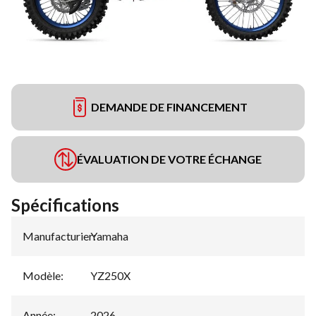
DEMANDE DE FINANCEMENT
ÉVALUATION DE VOTRE ÉCHANGE
Spécifications
Manufacturier
Yamaha
:
Modèle
:
YZ250X
Année
:
2026