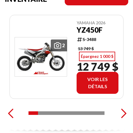
YAMAHA 2026
YZ450F
S-3488
2
13 749 $
Épargnez 1 000 $
12 749 $
VOIR LES
DÉTAILS