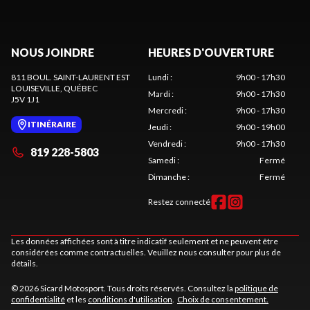
NOUS JOINDRE
HEURES D'OUVERTURE
811 BOUL. SAINT-LAURENT EST
Lundi
:
9h00 - 17h30
LOUISEVILLE
, QUÉBEC
Mardi
:
9h00 - 17h30
J5V 1J1
Mercredi
:
9h00 - 17h30
ITINÉRAIRE
Jeudi
:
9h00 - 19h00
Vendredi
:
9h00 - 17h30
819 228-5803
Samedi
:
Fermé
Dimanche
:
Fermé
Restez connecté
Les données affichées sont à titre indicatif seulement et ne peuvent être
considérées comme contractuelles. Veuillez nous consulter pour plus de
détails.
© 2026 Sicard Motosport. Tous droits réservés. Consultez la
politique de
confidentialité
et les
conditions d'utilisation
.
Choix de consentement.