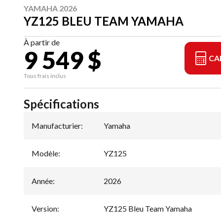
YAMAHA 2026
YZ125 BLEU TEAM YAMAHA
À partir de
9 549 $
CA
Tous frais inclus
Spécifications
Manufacturier
:
Yamaha
Modèle
:
YZ125
Année
:
2026
Version
:
YZ125 Bleu Team Yamaha