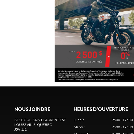
NOUS JOINDRE
HEURES D'OUVERTURE
811 BOUL. SAINT-LAURENT EST
Lundi
:
9h00 - 17h30
LOUISEVILLE
, QUÉBEC
Mardi
:
9h00 - 17h30
J5V 1J1