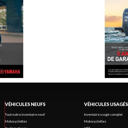
VÉHICULES NEUFS
VÉHICULES USAGÉS
Tout notre inventaire neuf
Inventaire usagé complet
Motocyclettes
Motocyclettes