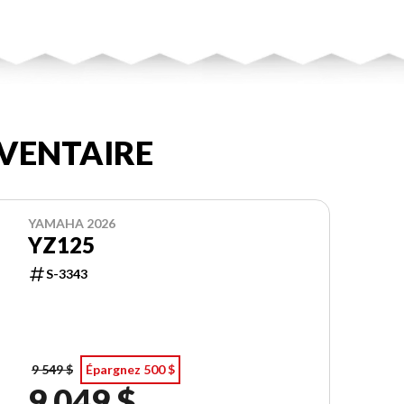
VENTAIRE
YAMAHA 2026
YZ125
S-3343
9 549 $
Épargnez 500 $
9 049 $