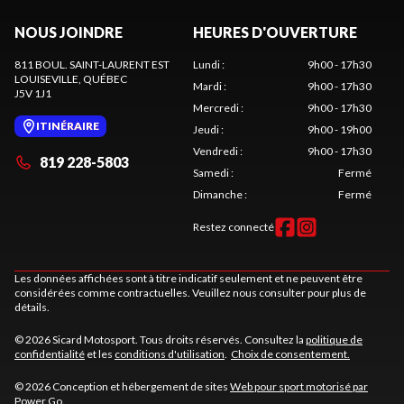
NOUS JOINDRE
HEURES D'OUVERTURE
811 BOUL. SAINT-LAURENT EST
Lundi
:
9h00 - 17h30
LOUISEVILLE
, QUÉBEC
Mardi
:
9h00 - 17h30
J5V 1J1
Mercredi
:
9h00 - 17h30
ITINÉRAIRE
Jeudi
:
9h00 - 19h00
Vendredi
:
9h00 - 17h30
819 228-5803
Samedi
:
Fermé
Dimanche
:
Fermé
Restez connecté
Les données affichées sont à titre indicatif seulement et ne peuvent être
considérées comme contractuelles. Veuillez nous consulter pour plus de
détails.
© 2026 Sicard Motosport. Tous droits réservés. Consultez la
politique de
confidentialité
et les
conditions d'utilisation
.
Choix de consentement.
© 2026 Conception et hébergement de sites
Web pour sport motorisé par
Power Go
.