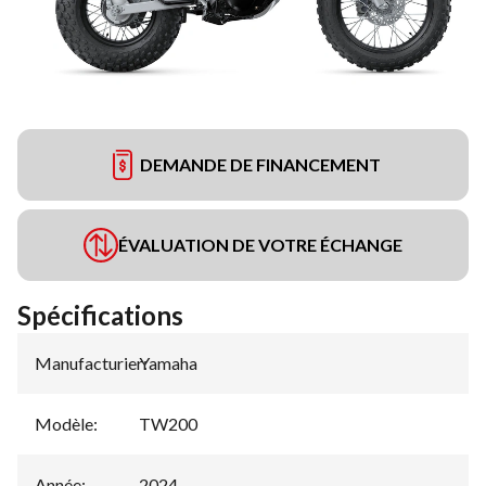
DEMANDE DE FINANCEMENT
ÉVALUATION DE VOTRE ÉCHANGE
Spécifications
Manufacturier
Yamaha
:
Modèle
:
TW200
Année
:
2024