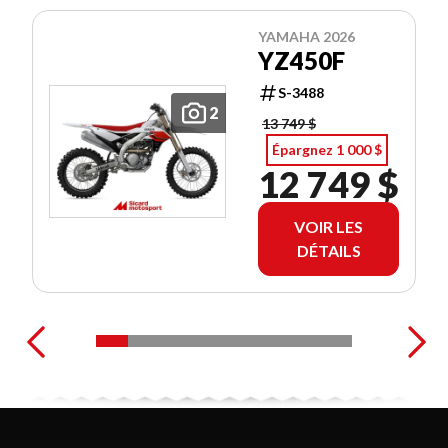
YAMAHA 2026
YZ450F
S-3488
2
13 749 $
Épargnez 1 000 $
12 749 $
VOIR LES
DÉTAILS