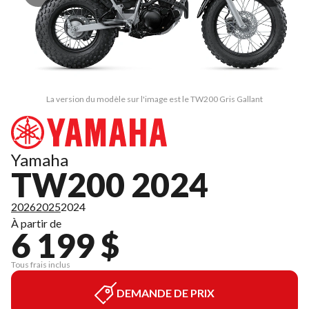
La version du modèle sur l'image est le TW200 Gris Gallant
Yamaha
TW200 2024
2026
2025
2024
À partir de
6 199 $
Tous frais inclus
DEMANDE DE PRIX