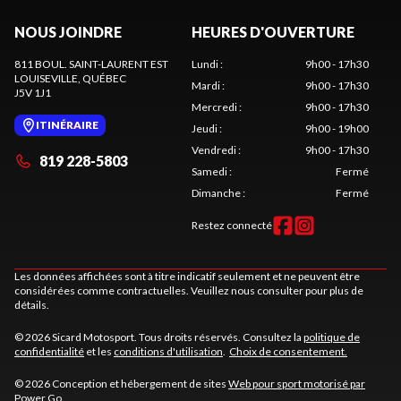
NOUS JOINDRE
HEURES D'OUVERTURE
811 BOUL. SAINT-LAURENT EST
Lundi
:
9h00 - 17h30
LOUISEVILLE
, QUÉBEC
Mardi
:
9h00 - 17h30
J5V 1J1
Mercredi
:
9h00 - 17h30
ITINÉRAIRE
Jeudi
:
9h00 - 19h00
Vendredi
:
9h00 - 17h30
819 228-5803
Samedi
:
Fermé
Dimanche
:
Fermé
Restez connecté
Les données affichées sont à titre indicatif seulement et ne peuvent être
considérées comme contractuelles. Veuillez nous consulter pour plus de
détails.
© 2026 Sicard Motosport. Tous droits réservés. Consultez la
politique de
confidentialité
et les
conditions d'utilisation
.
Choix de consentement.
© 2026 Conception et hébergement de sites
Web pour sport motorisé par
Power Go
.