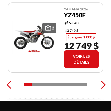
YAMAHA 2026
YZ450F
S-3488
2
13 749 $
Épargnez 1 000 $
12 749 $
VOIR LES
DÉTAILS