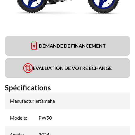
DEMANDE DE FINANCEMENT
ÉVALUATION DE VOTRE ÉCHANGE
Spécifications
Manufacturier
Yamaha
:
Modèle
:
PW50
Année
:
2024