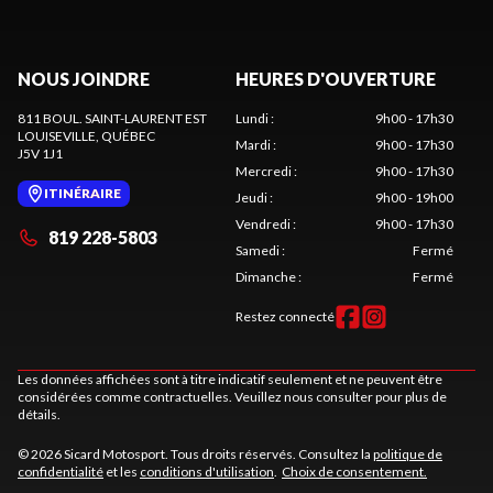
NOUS JOINDRE
HEURES D'OUVERTURE
811 BOUL. SAINT-LAURENT EST
Lundi
:
9h00 - 17h30
LOUISEVILLE
, QUÉBEC
Mardi
:
9h00 - 17h30
J5V 1J1
Mercredi
:
9h00 - 17h30
ITINÉRAIRE
Jeudi
:
9h00 - 19h00
Vendredi
:
9h00 - 17h30
819 228-5803
Samedi
:
Fermé
Dimanche
:
Fermé
Restez connecté
Les données affichées sont à titre indicatif seulement et ne peuvent être
considérées comme contractuelles. Veuillez nous consulter pour plus de
détails.
© 2026 Sicard Motosport. Tous droits réservés. Consultez la
politique de
confidentialité
et les
conditions d'utilisation
.
Choix de consentement.