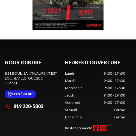
NOUS JOINDRE
HEURES D'OUVERTURE
811 BOUL. SAINT-LAURENT EST
Lundi
:
9h00 - 17h30
LOUISEVILLE
, QUÉBEC
Mardi
:
9h00 - 17h30
J5V 1J1
Mercredi
:
9h00 - 17h30
ITINÉRAIRE
Jeudi
:
9h00 - 19h00
Vendredi
:
9h00 - 17h30
819 228-5803
Samedi
:
Fermé
Dimanche
:
Fermé
Restez connecté