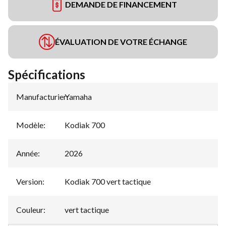
DEMANDE DE FINANCEMENT
ÉVALUATION DE VOTRE ÉCHANGE
Spécifications
Manufacturier
Yamaha
:
Modèle
:
Kodiak 700
Année
:
2026
Version
:
Kodiak 700 vert tactique
Couleur
:
vert tactique