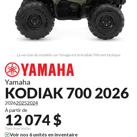
La version du modèle sur l'image est le Kodiak 700 vert tactique
Yamaha
KODIAK 700 2026
2026
2025
2024
À partir de
12 074 $
Tous frais inclus
Voir nos 6 unités en inventaire