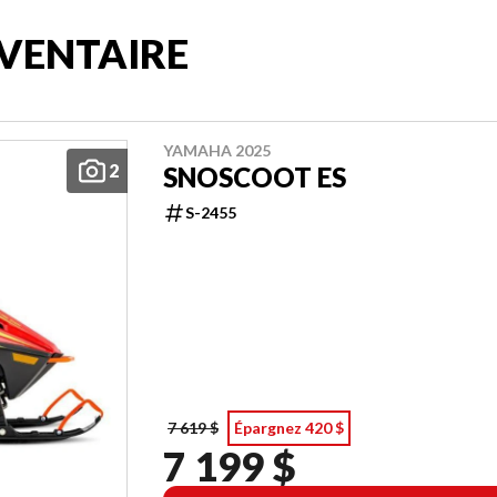
VENTAIRE
YAMAHA 2025
2
SNOSCOOT ES
S-2455
7 619 $
Épargnez 420 $
7 199 $