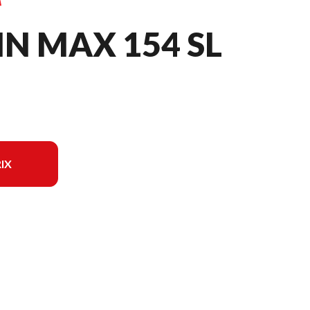
N MAX 154 SL
IX
ur l'image est le Mountain Max 154 SL Bleu Team Yamaha