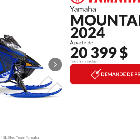
Yamaha
MOUNTAI
2024
À partir de
20 399 $
Tous frais inclus
DEMANDE DE PR
154 SL Bleu Team Yamaha
La version du modèle s