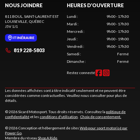
NOUS JOINDRE
HEURES D'OUVERTURE
811 BOUL. SAINT-LAURENT EST
Lundi
:
9h00 - 17h30
LOUISEVILLE
, QUÉBEC
Mardi
:
9h00 - 17h30
J5V 1J1
Mercredi
:
9h00 - 17h30
ITINÉRAIRE
Jeudi
:
9h00 - 19h00
Vendredi
:
9h00 - 17h30
819 228-5803
Samedi
:
Fermé
Dimanche
:
Fermé
Restez connecté
Les données affichées sont à titre indicatif seulement et ne peuvent être
considérées comme contractuelles. Veuillez nous consulter pour plus de
détails.
© 2026 Sicard Motosport. Tous droits réservés. Consultez la
politique de
confidentialité
et les
conditions d'utilisation
.
Choix de consentement.
© 2026 Conception et hébergement de sites
Web pour sport motorisé par
Power Go
.
Membre du réseau
Shop A Ride
.