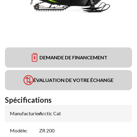
DEMANDE DE FINANCEMENT
ÉVALUATION DE VOTRE ÉCHANGE
Spécifications
Manufacturier
Arctic Cat
:
Modèle
:
ZR 200