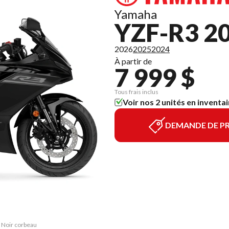
Yamaha
YZF-R3 2
2026
2025
2024
À partir de
7 999 $
Tous frais inclus
Voir nos 2 unités en inventai
DEMANDE DE PR
3 Noir corbeau