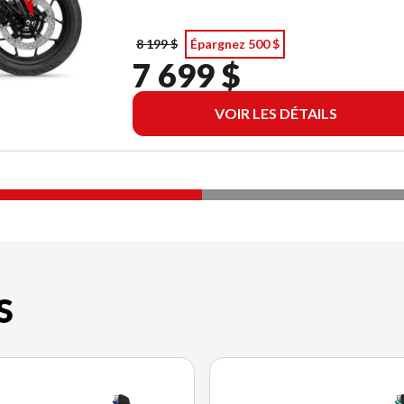
8 199 $
Épargnez 500 $
7 699 $
VOIR LES DÉTAILS
S