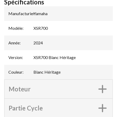
Spécifications
Manufacturier
Yamaha
:
Modèle
:
XSR700
Année
:
2024
Version
:
XSR700 Blanc Héritage
Couleur
:
Blanc Héritage
Moteur
Partie Cycle