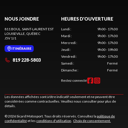
NOUS JOINDRE
HEURES D'OUVERTURE
811 BOUL. SAINT-LAURENT EST
Lundi
:
9h00 - 17h30
LOUISEVILLE
, QUÉBEC
Mardi
:
9h00 - 17h30
J5V 1J1
Mercredi
:
9h00 - 17h30
ITINÉRAIRE
Jeudi
:
9h00 - 19h00
Vendredi
:
9h00 - 17h30
819 228-5803
Samedi
:
Fermé
Dimanche
:
Fermé
Restez connecté
Les données affichées sont à titre indicatif seulement et ne peuvent être
considérées comme contractuelles. Veuillez nous consulter pour plus de
détails.
© 2026 Sicard Motosport. Tous droits réservés. Consultez la
politique de
confidentialité
et les
conditions d'utilisation
.
Choix de consentement.