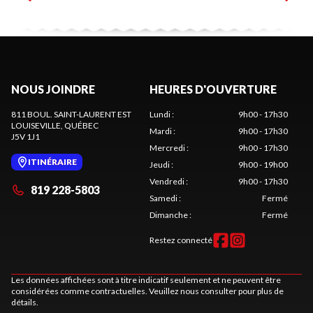
NOUS JOINDRE
HEURES D'OUVERTURE
811 BOUL. SAINT-LAURENT EST
Lundi
:
9h00 - 17h30
LOUISEVILLE
, QUÉBEC
Mardi
:
9h00 - 17h30
J5V 1J1
Mercredi
:
9h00 - 17h30
ITINÉRAIRE
Jeudi
:
9h00 - 19h00
Vendredi
:
9h00 - 17h30
819 228-5803
Samedi
:
Fermé
Dimanche
:
Fermé
Restez connecté
Les données affichées sont à titre indicatif seulement et ne peuvent être
considérées comme contractuelles. Veuillez nous consulter pour plus de
détails.