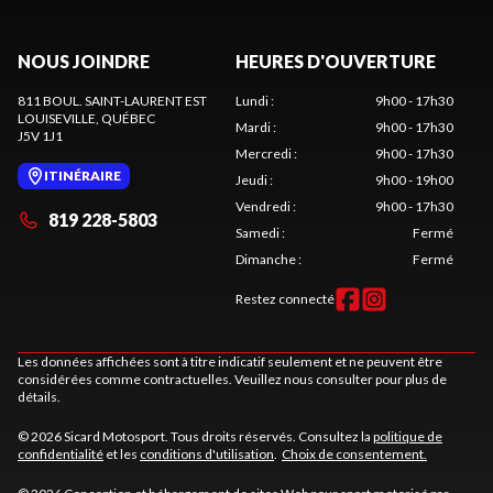
NOUS JOINDRE
HEURES D'OUVERTURE
811 BOUL. SAINT-LAURENT EST
Lundi
:
9h00 - 17h30
LOUISEVILLE
, QUÉBEC
Mardi
:
9h00 - 17h30
J5V 1J1
Mercredi
:
9h00 - 17h30
ITINÉRAIRE
Jeudi
:
9h00 - 19h00
Vendredi
:
9h00 - 17h30
819 228-5803
Samedi
:
Fermé
Dimanche
:
Fermé
Restez connecté
Les données affichées sont à titre indicatif seulement et ne peuvent être
considérées comme contractuelles. Veuillez nous consulter pour plus de
détails.
© 2026 Sicard Motosport. Tous droits réservés. Consultez la
politique de
confidentialité
et les
conditions d'utilisation
.
Choix de consentement.