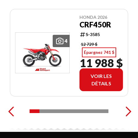
HONDA 2026
CRF450R
S-3585
4
12 729 $
Épargnez 741 $
11 988 $
VOIR LES
DÉTAILS