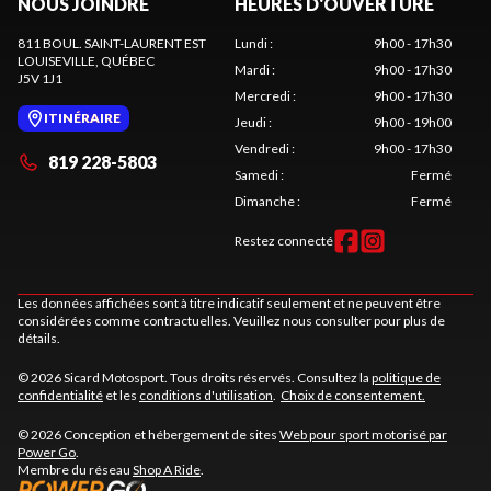
NOUS JOINDRE
HEURES D'OUVERTURE
811 BOUL. SAINT-LAURENT EST
Lundi
:
9h00 - 17h30
LOUISEVILLE
, QUÉBEC
Mardi
:
9h00 - 17h30
J5V 1J1
Mercredi
:
9h00 - 17h30
ITINÉRAIRE
Jeudi
:
9h00 - 19h00
Vendredi
:
9h00 - 17h30
819 228-5803
Samedi
:
Fermé
Dimanche
:
Fermé
Restez connecté
Les données affichées sont à titre indicatif seulement et ne peuvent être
considérées comme contractuelles. Veuillez nous consulter pour plus de
détails.
© 2026 Sicard Motosport. Tous droits réservés. Consultez la
politique de
confidentialité
et les
conditions d'utilisation
.
Choix de consentement.
© 2026 Conception et hébergement de sites
Web pour sport motorisé par
Power Go
.
Membre du réseau
Shop A Ride
.