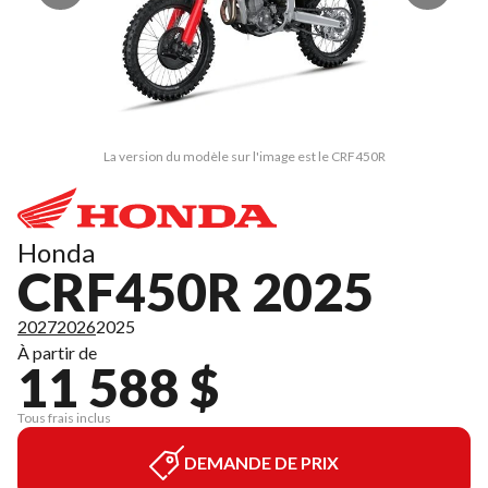
La version du modèle sur l'image est le CRF450R
Honda
CRF450R 2025
2027
2026
2025
À partir de
11 588 $
Tous frais inclus
DEMANDE DE PRIX