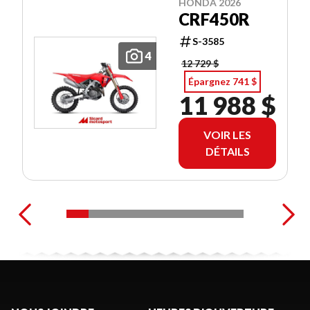
HONDA 2026
CRF450R
S-3585
4
12 729 $
Épargnez 741 $
11 988 $
VOIR LES
DÉTAILS