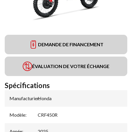
DEMANDE DE FINANCEMENT
ÉVALUATION DE VOTRE ÉCHANGE
Spécifications
Manufacturier
Honda
:
Modèle
:
CRF450R
Année
:
2025