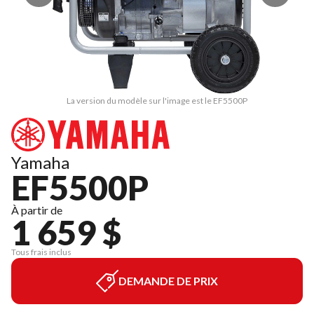
La version du modèle sur l'image est le EF5500P
Yamaha
EF5500P
À partir de
1 659 $
Tous frais inclus
DEMANDE DE PRIX