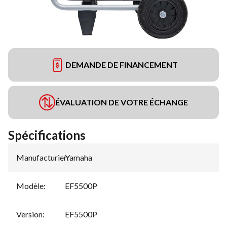
DEMANDE DE FINANCEMENT
ÉVALUATION DE VOTRE ÉCHANGE
Spécifications
Manufacturier
Yamaha
:
Modèle
:
EF5500P
Version
:
EF5500P