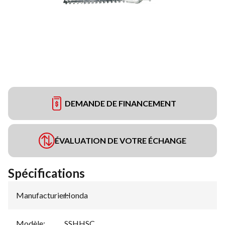
DEMANDE DE FINANCEMENT
ÉVALUATION DE VOTRE ÉCHANGE
Spécifications
Manufacturier
Honda
:
Modèle
:
SSHHSC