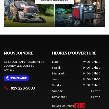
NOUS JOINDRE
HEURES D'OUVERTURE
811 BOUL. SAINT-LAURENT EST
Lundi
:
9h00 - 17h30
LOUISEVILLE
, QUÉBEC
Mardi
:
9h00 - 17h30
J5V 1J1
Mercredi
:
9h00 - 17h30
ITINÉRAIRE
Jeudi
:
9h00 - 19h00
Vendredi
:
9h00 - 17h30
819 228-5803
Samedi
:
Fermé
Dimanche
:
Fermé
Restez connecté