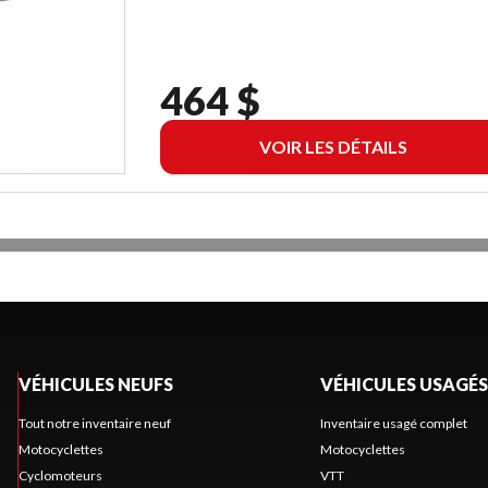
464 $
VOIR LES DÉTAILS
VÉHICULES NEUFS
VÉHICULES USAGÉS
Tout notre inventaire neuf
Inventaire usagé complet
Motocyclettes
Motocyclettes
Cyclomoteurs
VTT