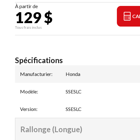
À partir de
129 $
CA
Tous frais inclus
Spécifications
Manufacturier
:
Honda
Modèle
:
SSESLC
Version
:
SSESLC
Rallonge (Longue)