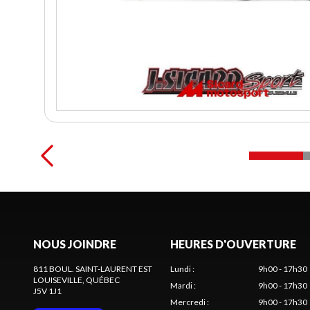
NOUS JOINDRE
HEURES D'OUVERTURE
811 BOUL. SAINT-LAURENT EST
Lundi
:
9h00 - 17h30
LOUISEVILLE
, QUÉBEC
Mardi
:
9h00 - 17h30
J5V 1J1
Mercredi
:
9h00 - 17h30