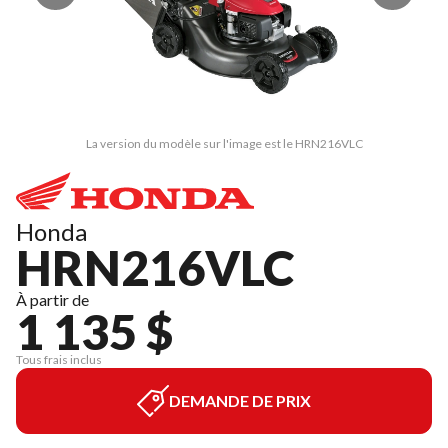
La version du modèle sur l'image est le HRN216VLC
Honda
HRN216VLC
À partir de
1 135 $
Tous frais inclus
DEMANDE DE PRIX