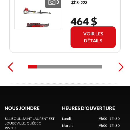
3
S-223
464 $
VOIR LES
DÉTAILS
NOUS JOINDRE
HEURES D'OUVERTURE
811 BOUL. SAINT-LAURENT EST
Lundi
:
9h00 - 17h30
LOUISEVILLE
, QUÉBEC
Mardi
:
9h00 - 17h30
J5V 1J1