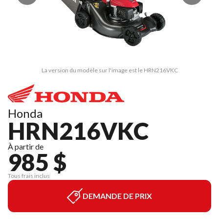
La version du modèle sur l'image est le HRN216VKC
Honda
HRN216VKC
À partir de
985 $
Tous frais inclus
DEMANDE DE PRIX