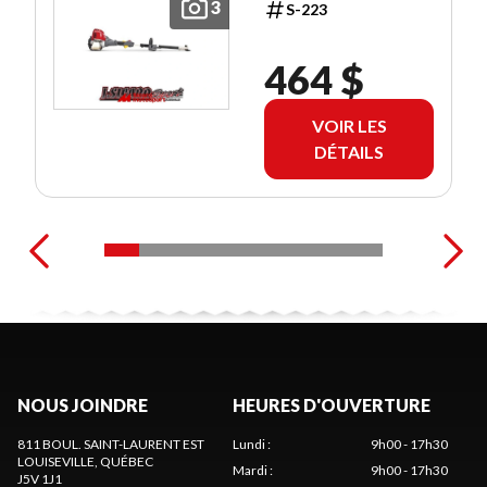
3
S-223
464 $
VOIR LES
DÉTAILS
NOUS JOINDRE
HEURES D'OUVERTURE
811 BOUL. SAINT-LAURENT EST
Lundi
:
9h00 - 17h30
LOUISEVILLE
, QUÉBEC
Mardi
:
9h00 - 17h30
J5V 1J1