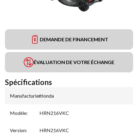
DEMANDE DE FINANCEMENT
ÉVALUATION DE VOTRE ÉCHANGE
Spécifications
Manufacturier
Honda
:
Modèle
:
HRN216VKC
Version
:
HRN216VKC