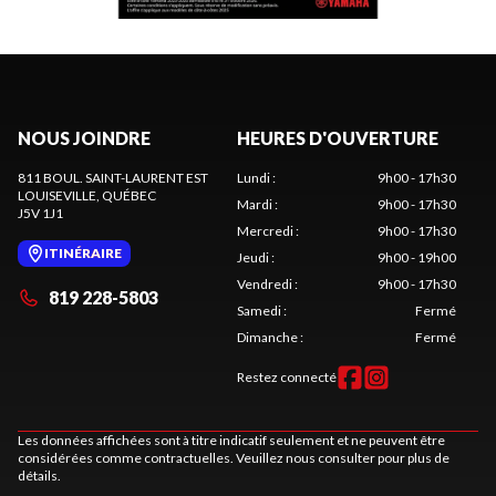
NOUS JOINDRE
HEURES D'OUVERTURE
811 BOUL. SAINT-LAURENT EST
Lundi
:
9h00 - 17h30
LOUISEVILLE
, QUÉBEC
Mardi
:
9h00 - 17h30
J5V 1J1
Mercredi
:
9h00 - 17h30
ITINÉRAIRE
Jeudi
:
9h00 - 19h00
Vendredi
:
9h00 - 17h30
819 228-5803
Samedi
:
Fermé
Dimanche
:
Fermé
Restez connecté
Les données affichées sont à titre indicatif seulement et ne peuvent être
considérées comme contractuelles. Veuillez nous consulter pour plus de
détails.